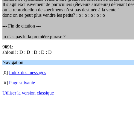
Il s’agit exclusivement de particuliers (éleveurs amateurs) détenant de
où la reproduction de spécimens n’est pas destinée à la vente."
donc on ne peut plus vendre les petits? : o : o : o : o : o
--- Fin de citation ---
tu n'as pas lu la première phrase ?
9691
:
ah!oui! : D : D : D : D : D
Navigation
[0]
Index des messages
[#]
Page suivante
Utiliser la version classique