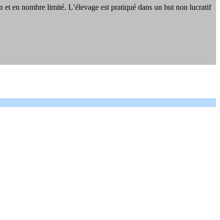
en et en nombre limité. L’élevage est pratiqué dans un but non lucratif