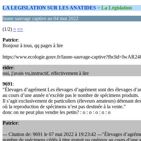
LA LEGISLATION SUR LES ANATIDES
>
La Législation
faune sauvage captive au 04 mai 2022
(1/2)
>
>>
Patrice
:
Bonjour à tous, qq pages à lire
https://www.ecologie.gouv.fr/faune-sauvage-captive?fbcl
eider
:
oui, j'avais vu,instructif, effectivement à lire
9691
:
"Élevages d’agrément Les élevages d’agrément sont des élevages d’ani
au cours d’une année n’excède pas le nombre de spécimens produits.
Il s’agit exclusivement de particuliers (éleveurs amateurs) détenant de
où la reproduction de spécimens n’est pas destinée à la vente."
donc on ne peut plus vendre les petits? : o : o : o : o : o
Patrice
:
--- Citation de: 9691 le 07 mai 2022 à 19:23:42 ---"Élevages d’agrém
nombre de spécimens cédés à titre gratuit ou onéreux au cours d’une