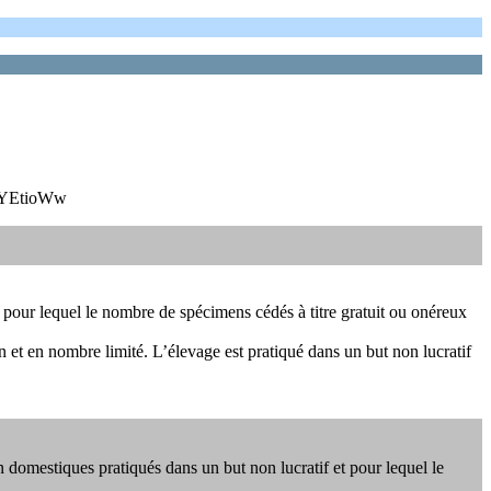
KYEtioWw
pour lequel le nombre de spécimens cédés à titre gratuit ou onéreux
en et en nombre limité. L’élevage est pratiqué dans un but non lucratif
domestiques pratiqués dans un but non lucratif et pour lequel le