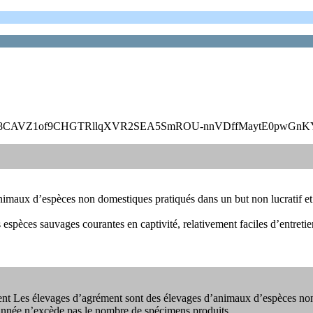
id=IwAR248CAVZ1of9CHGTRllqXVR2SEA5SmROU-nnVDffMaytE0pwGn
maux d’espèces non domestiques pratiqués dans un but non lucratif et 
s espèces sauvages courantes en captivité, relativement faciles d’entreti
ent Les élevages d’agrément sont des élevages d’animaux d’espèces non 
 année n’excède pas le nombre de spécimens produits.