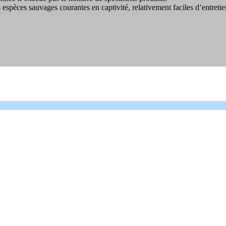
s espèces sauvages courantes en captivité, relativement faciles d’entreti