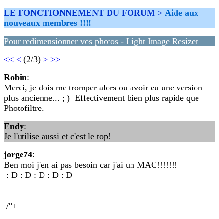
LE FONCTIONNEMENT DU FORUM
>
Aide aux
nouveaux membres !!!!
Pour redimensionner vos photos - Light Image Resizer
<<
<
(2/3)
>
>>
Robin
:
Merci, je dois me tromper alors ou avoir eu une version
plus ancienne... ; ) Effectivement bien plus rapide que
Photofiltre.
Endy
:
Je l'utilise aussi et c'est le top!
jorge74
:
Ben moi j'en ai pas besoin car j'ai un MAC!!!!!!!
: D : D : D : D : D
/°+