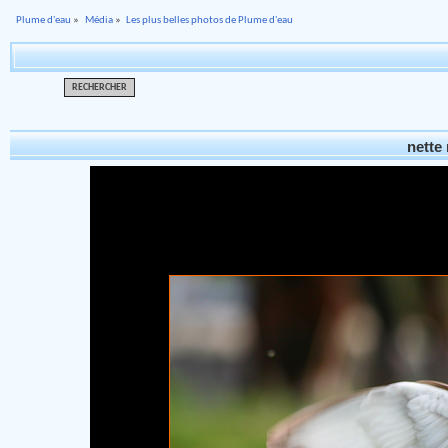
Plume d'eau
»
Média
»
Les plus belles photos de Plume d'eau
RECHERCHER
nette