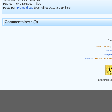
Hauteur : 640 Largueur : 800
Posté par :
Plume d eau
à 05 juillet 2011 à 21:48:59
Commentaires : (0)
R
Pow
SMF 2.0.19
|
Polit
Simpl
Sitemap
XHTML
Flux RS
Page générée e