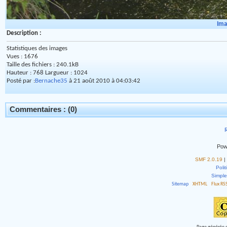
Ima
Description :
Statistiques des images
Vues : 1676
Taille des fichiers : 240.1kB
Hauteur : 768 Largueur : 1024
Posté par :
Bernache35
à 21 août 2010 à 04:03:42
Commentaires : (0)
R
Pow
SMF 2.0.19
|
Polit
Simpl
Sitemap
XHTML
Flux RS