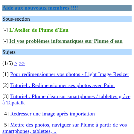
Aide aux nouveaux membres !!!!
Sous-section
[-]
L'Atelier de Plume d'Eau
[-]
Ici vos problèmes informatiques sur Plume d'eau
Sujets
(1/5)
>
>>
[1]
Pour redimensionner vos photos - Light Image Resizer
[2]
Tutoriel : Redimensionner ses photos avec Paint
[3]
Tutoriel : Plume d'eau sur smartphones / tablettes grâce
à Tapatalk
[4]
Redresser une image après importation
[5]
Mettre des photos, naviguer sur Plume à partir de vos
smartphones, tablettes, ..