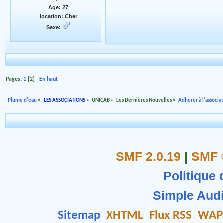
Age: 27
location: Cher
Sexe:
Pages:
1
[
2
]
En haut
Plume d'eau
»
LES ASSOCIATIONS
»
UNICAB
»
Les Dernières Nouvelles
»
Adherer à l'associa
SMF 2.0.19
|
SMF 
Politique 
Simple Aud
Sitemap
XHTML
Flux RSS
WAP