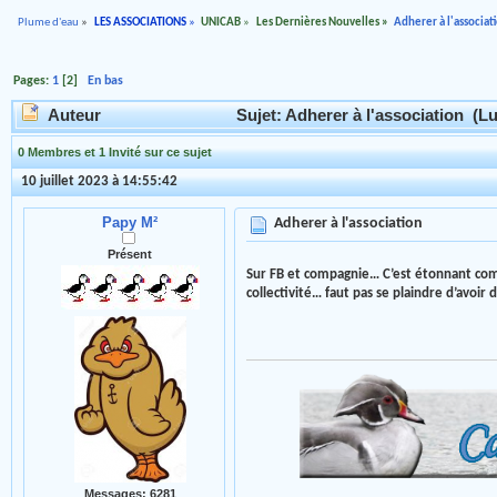
Plume d'eau
»
LES ASSOCIATIONS
»
UNICAB
»
Les Dernières Nouvelles
»
Adherer à l'associat
Pages:
1
[
2
]
En bas
Auteur
Sujet: Adherer à l'association (Lu
0 Membres et 1 Invité sur ce sujet
10 juillet 2023 à 14:55:42
Papy M²
Adherer à l'association
Présent
Sur FB et compagnie… C’est étonnant com
collectivité… faut pas se plaindre d’avoi
Messages: 6281