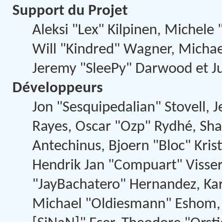
Support du Projet
Aleksi "Lex" Kilpinen, Michele "
Will "Kindred" Wagner, Micha
Jeremy "SleePy" Darwood et Ju
Développeurs
Jon "Sesquipedalian" Stovell, J
Rayes, Oscar "Ozp" Rydhé, Sha
Antechinus, Bjoern "Bloc" Kris
Hendrik Jan "Compuart" Visse
"JayBachatero" Hernandez, Kar
Michael "Oldiesmann" Eshom, 