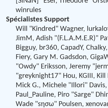
[SiNaN]" Eser, Theodore "Orsti
winrules
Spécialistes Support
Will "Kindred" Wagner, lurkalot
JimM, Adish "(F.L.A.M.E.R)" Pat
Bigguy, br360, CapadY, Chalky
Fiery, Gary M. Gadsdon, GigaW
"Owdy" Eriksson, Jeremy "jerm"
"greyknight17" Hou, KGIII, Kil
Mick G., Michele "Illori" Davis,
Paul_Pauline, Piro "Sarge" Dhi
Wade "sησω" Poulsen, xenovan