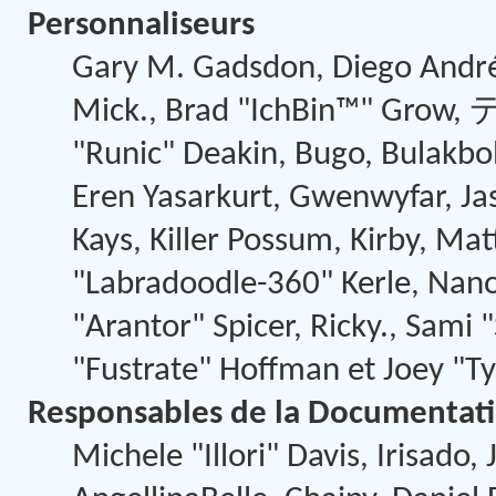
Personnaliseurs
Gary M. Gadsdon, Diego André
Mick., Brad "IchBin™" Grow,
"Runic" Deakin, Bugo, Bulakbo
Eren Yasarkurt, Gwenwyfar, Jas
Kays, Killer Possum, Kirby, 
"Labradoodle-360" Kerle, Nano
"Arantor" Spicer, Ricky., Sami
"Fustrate" Hoffman et Joey "T
Responsables de la Documentat
Michele "Illori" Davis, Irisado