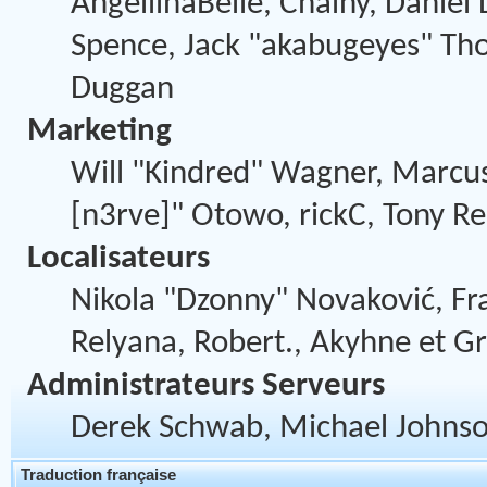
AngellinaBelle, Chainy, Daniel
Spence, Jack "akabugeyes" Thor
Duggan
Marketing
Will "Kindred" Wagner, Marcus
[n3rve]" Otowo, rickC, Tony Re
Localisateurs
Nikola "Dzonny" Novaković, F
Relyana, Robert., Akyhne et G
Administrateurs Serveurs
Derek Schwab, Michael Johnson
Traduction française