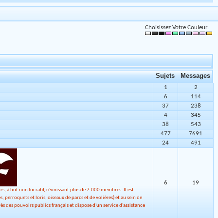
Choisissez Votre Couleur.
Sujets
Messages
1
2
6
114
37
238
4
345
38
543
477
7691
24
491
6
19
à but non lucratif, réunissant plus de 7.000 membres. Il est
perroquets et loris, oiseaux de parcs et de volières) et au sein de
s des pouvoirs publics français et dispose d'un service d'assistance