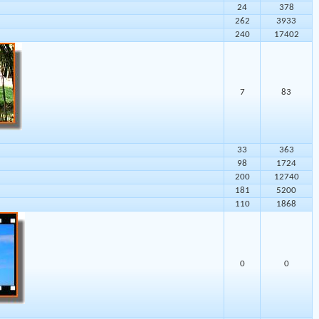
24
378
262
3933
240
17402
7
83
33
363
98
1724
200
12740
181
5200
110
1868
0
0