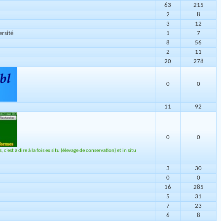
63
215
2
8
3
12
ersité
1
7
8
56
2
11
20
278
0
0
11
92
0
0
'est à dire à la fois ex situ (élevage de conservation) et in situ
3
30
0
0
16
285
5
31
7
23
6
8