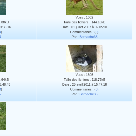
Vues : 1662
16.08kB
Taille des fichiers : 144.16kB
03:36:16
Date : 01 juillet 2007 à 02:05:01
0
)
Commentaires : (
0
)
5
Par :
Bernache35
Vues : 1605
03.64kB
Taille des fichiers : 118.79kB
15:48:45
Date : 25 avril 2011 à 15:47:18
0
)
Commentaires : (
0
)
5
Par :
Bernache35