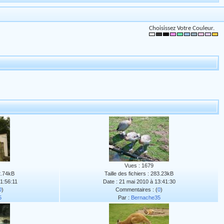
Choisissez Votre Couleur.
Vues : 1679
42.74kB
Taille des fichiers : 283.23kB
01:56:11
Date : 21 mai 2010 à 13:41:30
0
)
Commentaires : (
0
)
5
Par :
Bernache35