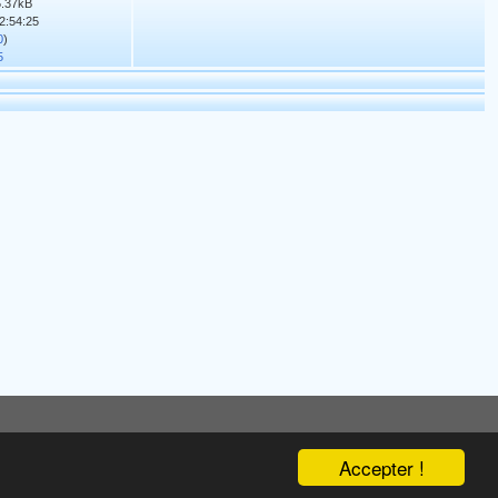
95.37kB
12:54:25
0
)
5
Accepter !