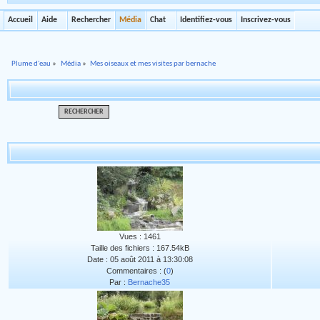
Accueil
Aide
Rechercher
Média
Chat
Identifiez-vous
Inscrivez-vous
Plume d'eau
»
Média
»
Mes oiseaux et mes visites par bernache
RECHERCHER
Vues : 1461
Taille des fichiers : 167.54kB
Date : 05 août 2011 à 13:30:08
Commentaires : (
0
)
Par :
Bernache35