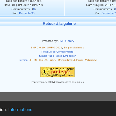
Taille des fichiers : 165.48kB
Taille des fichiers : 1
Date : 01 juillet 2007 à 01:52:39
Date : 06 juillet 2011 à 
Commentaires : (
0
)
Commentaires : (
Par :
Bernache35
Par :
Bernache3
Retour à la galerie
Powered by:
SMF Gallery
SMF 2.0.19
|
SMF © 2021
,
Simple Machines
Politique de Confidentialité
Simple Audio Video Embedder
Sitemap
XHTML
Flux RSS
WAP2
(MineralGem Multicolor - MrGrumpy)
Page générée en 0.092 secondes avec 18 requêtes.
tion.
Informations