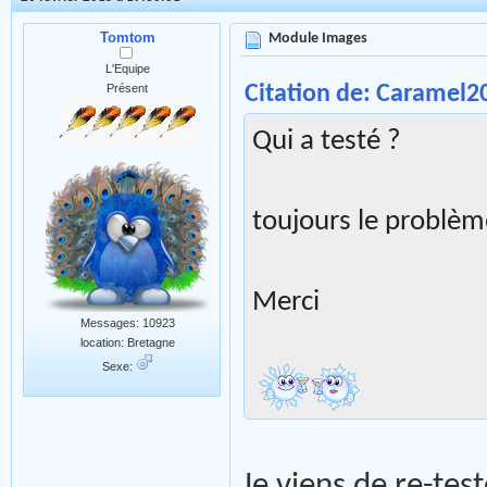
Tomtom
Module Images
L'Equipe
Citation de: Caramel20
Présent
Qui a testé ?
toujours le problè
Merci
Messages: 10923
location: Bretagne
Sexe:
Je viens de re-tes