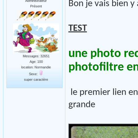
Administrateur
Bon je vais bien
Présent
TEST
une photo re
Messages: 32651
Age: 100
photofiltre e
location: Normandie
Sexe:
super caractère
le premier lien e
grande