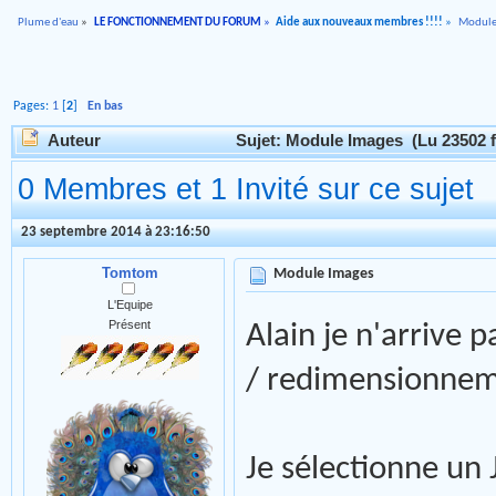
Plume d'eau
»
LE FONCTIONNEMENT DU FORUM
»
Aide aux nouveaux membres !!!!
»
Module
Pages:
1
[
2
]
En bas
Auteur
Sujet: Module Images (Lu 23502 f
0 Membres et 1 Invité sur ce sujet
23 septembre 2014 à 23:16:50
Tomtom
Module Images
L'Equipe
Présent
Alain je n'arrive 
/ redimensionnem
Je sélectionne un 