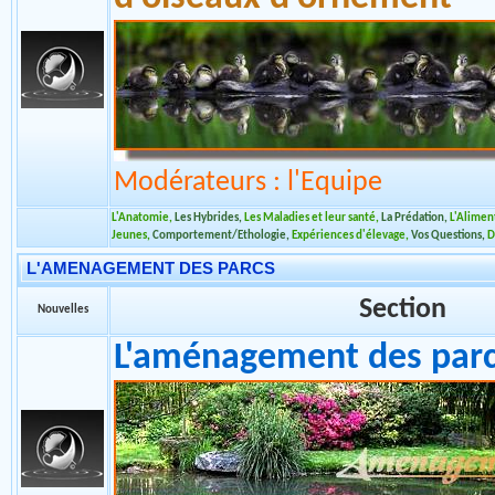
L Elevage et la Reproduc
d'oiseaux d'ornement
Modérateurs : l'Equipe
L'Anatomie
,
Les Hybrides
,
Les Maladies et leur santé
,
La Prédation
,
L'Aliment
Jeunes
,
Comportement/Ethologie
,
Expériences d'élevage
,
Vos Questions
,
D
L'AMENAGEMENT DES PARCS
Section
Nouvelles
L'aménagement des par