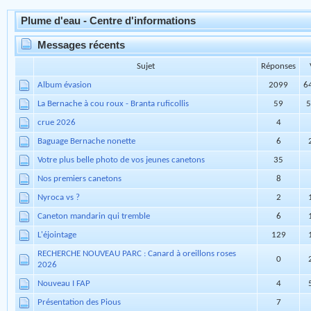
annuaire
Redirection
Pas de nouveau message
Plume d'eau - Centre d'informations
Messages récents
Sujet
Réponses
Album évasion
2099
6
La Bernache à cou roux - Branta ruficollis
59
5
crue 2026
4
Baguage Bernache nonette
6
Votre plus belle photo de vos jeunes canetons
35
Nos premiers canetons
8
Nyroca vs ?
2
Caneton mandarin qui tremble
6
L'éjointage
129
RECHERCHE NOUVEAU PARC : Canard à oreillons roses