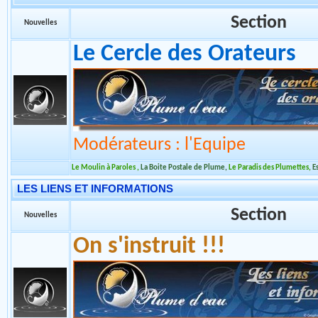
Modérateurs : l'Equipe
Rencontre entre passionnés
,
Les Parcs - Zoos - et Autres ....
,
Les Expositions
,
LE CERCLE DES ORATEURS
Section
Nouvelles
Le Cercle des Orateurs
Modérateurs : l'Equipe
Le Moulin à Paroles
,
La Boite Postale de Plume
,
Le Paradis des Plumettes
,
E
LES LIENS ET INFORMATIONS
Section
Nouvelles
On s'instruit !!!