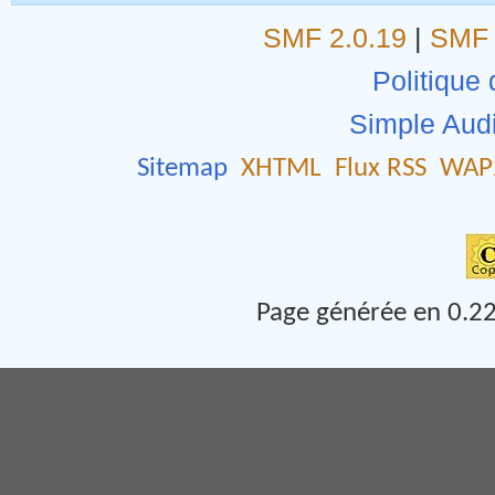
Membres connectés ce jour
Membres ayant visités le forum ce
SMF 2.0.19
|
SMF 
Politique 
Simple Aud
Sitemap
XHTML
Flux RSS
WAP
Page générée en 0.22