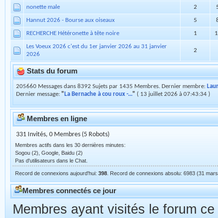
0
2026
Nouveau I FAP
4
Présentation des Pious
7
nonette male
2
Hannut 2026 - Bourse aux oiseaux
5
RECHERCHE Hétéronette à tête noire
1
1
Les Voeux 2026 c'est du 1er janvier 2026 au 31 janvier
2
2026
Stats du forum
205660 Messages dans 8392 Sujets par 1435 Membres. Dernier membre:
Lau
Dernier message:
"
La Bernache à cou roux -...
"
( 13 juillet 2026 à 07:43:34 )
Membres en ligne
331 Invités, 0 Membres (5 Robots)
Membres actifs dans les 30 dernières minutes:
Sogou (2), Google, Baidu (2)
Pas d'utilisateurs dans le Chat.
Record de connexions aujourd'hui:
398
. Record de connexions absolu: 6983 (31 mars