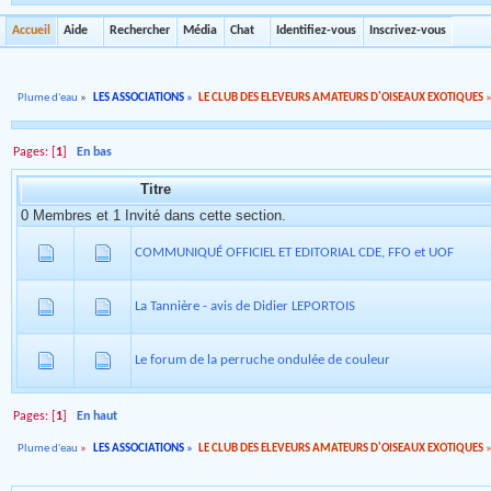
Accueil
Aide
Rechercher
Média
Chat
Identifiez-vous
Inscrivez-vous
Plume d'eau
»
LES ASSOCIATIONS
»
LE CLUB DES ELEVEURS AMATEURS D'OISEAUX EXOTIQUES
Pages: [
1
]
En bas
Titre
0 Membres et 1 Invité dans cette section.
COMMUNIQUÉ OFFICIEL ET EDITORIAL CDE, FFO et UOF
La Tannière - avis de Didier LEPORTOIS
Le forum de la perruche ondulée de couleur
Pages: [
1
]
En haut
Plume d'eau
»
LES ASSOCIATIONS
»
LE CLUB DES ELEVEURS AMATEURS D'OISEAUX EXOTIQUES