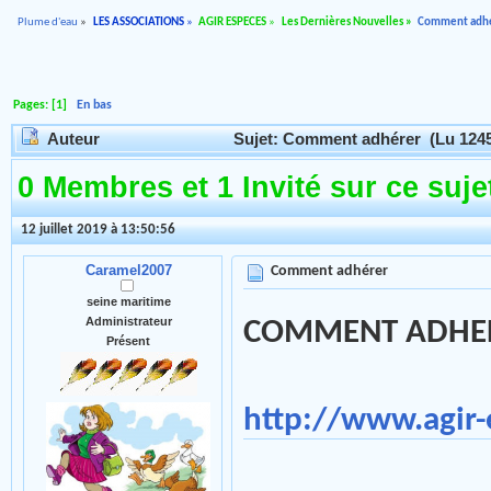
Plume d'eau
»
LES ASSOCIATIONS
»
AGIR ESPECES
»
Les Dernières Nouvelles
»
Comment adh
Pages: [
1
]
En bas
Auteur
Sujet: Comment adhérer (Lu 1245
0 Membres et 1 Invité sur ce suje
12 juillet 2019 à 13:50:56
Caramel2007
Comment adhérer
seine maritime
Administrateur
COMMENT ADHE
Présent
http://www.agir