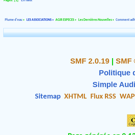
Pages: [
1
]
En haut
Plume d'eau
»
LES ASSOCIATIONS
»
AGIR ESPECES
»
Les Dernières Nouvelles
»
Comment adh
SMF 2.0.19
|
SMF 
Politique 
Simple Aud
Sitemap
XHTML
Flux RSS
WAP