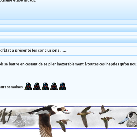
ochaine étape la CJUE.
'État a présenté les conclusions ......
lloir se battre en cessant de se plier inexorablement à toutes ces inepties qu'on no
sieurs semaines