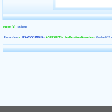
Pages: [
1
]
En haut
Plume d'eau
»
LES ASSOCIATIONS
»
AGIR ESPECES
»
Les Dernières Nouvelles
»
Vendredi 25 se