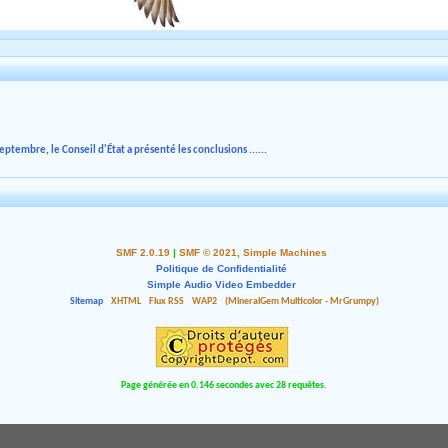
ptembre, le Conseil d'État a présenté les conclusions ......
SMF 2.0.19
|
SMF © 2021
,
Simple Machines
Politique de Confidentialité
Simple Audio Video Embedder
Sitemap
XHTML
Flux RSS
WAP2
(MineralGem Multicolor - MrGrumpy)
Page générée en 0.146 secondes avec 28 requêtes.