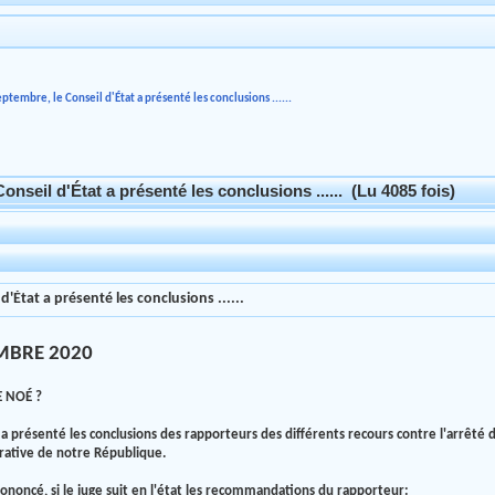
ptembre, le Conseil d'État a présenté les conclusions ......
nseil d'État a présenté les conclusions ...... (Lu 4085 fois)
'État a présenté les conclusions ......
EMBRE 2020
E NOÉ ?
a présenté les conclusions des rapporteurs des différents recours contre l'arrêté 
trative de notre République.
ononcé, si le juge suit en l'état les recommandations du rapporteur: