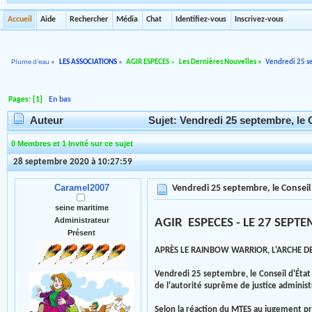
Accueil
Aide
Rechercher
Média
Chat
Identifiez-vous
Inscrivez-vous
Plume d'eau
»
LES ASSOCIATIONS
»
AGIR ESPECES
»
Les Dernières Nouvelles
»
Vendredi 25 se
Pages: [
1
]
En bas
Auteur
Sujet: Vendredi 25 septembre, le Co
0 Membres et 1 Invité sur ce sujet
28 septembre 2020 à 10:27:59
Caramel2007
Vendredi 25 septembre, le Conseil d
seine maritime
Administrateur
AGIR ESPECES - LE 27 SEPT
Présent
APRÈS LE RAINBOW WARRIOR, L'ARCHE D
Vendredi 25 septembre, le Conseil d'État 
de l'autorité suprême de justice adminis
Selon la réaction du MTES au jugement pr