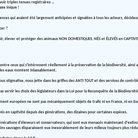
r triples tenues registraires ...
xe inique !
ces qui avaient été largement anticipées et signalées à tous les acteurs, décideurs
cer ?
nir, élever et protéger des animaux NON DOMESTIQUES, NÉS et ÉLEVÉS en CAPTIVITÉ
 contre ceux qui s'intéressent réellement à la préservation de la biodiversité, ainsi
les eaux montent inlassablement.
us stigmatise, nous jette dans les griffes des ANTI TOUT et des services de contrôl
as servir les choix des législateurs dans la Loi pour la Reconquête de la Biodiversité
ment européen ne sont pas mécaniquement objets de trafic ni en France, ni en Eu
és en captivité depuis des générations, des dizaines pour certaines espèces.
générations d'éleveurs et conservateurs, qui sont eux menacés maintenant d'extinct
ins sauvages disparaissent eux inexorablement de leurs milieux toujours plus réduit