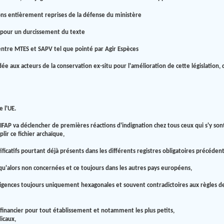
ions entièrement reprises de la défense du ministère
s pour un durcissement du texte
n entre MTES et SAPV tel que pointé par Agir Espèces
e aux acteurs de la conservation ex-situ pour l'amélioration de cette législation, q
 l'UE.
IFAP va déclencher de premières réactions d'indignation chez tous ceux qui s'y so
lir ce fichier archaïque,
ficatifs pourtant déjà présents dans les différents registres obligatoires précéde
squ'alors non concernées et ce toujours dans les autres pays européens,
gences toujours uniquement hexagonales et souvent contradictoires aux règles de l
 financier pour tout établissement et notamment les plus petits,
icaux,