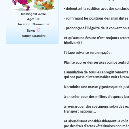
- déboutant la coalition avec des conclus
Messages: 32651
- confirmant les positions des animaliste
Age: 100
location: Normandie
- prononçant l'illégalité de la conventio
Sexe:
super caractère
et qu'aucune écoute n'est toujours accordé
biodiversité,
l'étape suivante sera engagée:
Plainte auprès des services compétents de
L'annulation de tous les enregistrements 
qui ont passé d'interminables nuits à remp
à produire une masse gigantesque de justi
à en créer pour des milliers d'espèces ju
à re-marquer des spécimens selon des exi
transport national ...
et alourdissant considérablement le coût
par des frais d'actes vétérinaires non méd