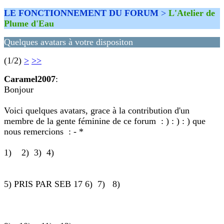
LE FONCTIONNEMENT DU FORUM
>
L'Atelier de
Plume d'Eau
Quelques avatars à votre dispositon
(1/2)
>
>>
Caramel2007
:
Bonjour
Voici quelques avatars, grace à la contribution d'un
membre de la gente féminine de ce forum : ) : ) : ) que
nous remercions : - *
1) 2) 3) 4)
5) PRIS PAR SEB 17 6) 7) 8)