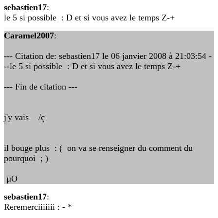
sebastien17
:
le 5 si possible : D et si vous avez le temps Z-+
Caramel2007
:
--- Citation de: sebastien17 le 06 janvier 2008 à 21:03:54 -
--le 5 si possible : D et si vous avez le temps Z-+
--- Fin de citation ---
j'y vais /ç
il bouge plus : ( on va se renseigner du comment du
pourquoi ; )
µO
sebastien17
:
Reremerciiiiiii : - *