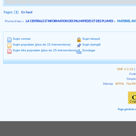
Pages: [
1
]
En haut
Plume d'eau
»
LA CENTRALE D'INFORMATION DES PALMIPEDES ET DES PLUMES
»
MATERIEL AVI
Sujet normal
Sujet bloqué
Sujet populaire (plus de 15 interventions)
Sujet épinglé
Sujet très populaire (plus de 25 interventions)
Sondage
SMF 2.0.19
|
Polit
Simpl
Sitemap
XHTML
Flux RS
Page générée e