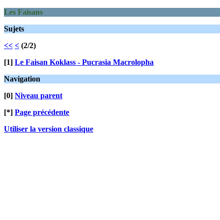
Les Faisans
Sujets
<<
<
(2/2)
[1]
Le Faisan Koklass - Pucrasia Macrolopha
Navigation
[0]
Niveau parent
[*]
Page précédente
Utiliser la version classique