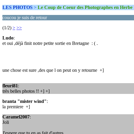
LES PHOTOS
>
Le Coup de Coeur des Photographes en Herbe
coucou je suis de retour
(1/2)
>
>>
Ludo
:
et oui ,déjà finit notre petite sortie en Bretagne : ( .
une chose est sure ,des que l on peut on y retourne +]
fleuri81
:
très belles photos !! +] +]
branta "mister wind"
:
la premiere +]
Caramel2007
:
Joli
J'espere que tu en as fait d'autres