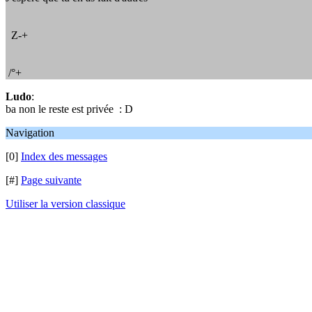
Z-+
/°+
Ludo
:
ba non le reste est privée : D
Navigation
[0]
Index des messages
[#]
Page suivante
Utiliser la version classique