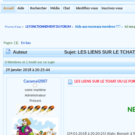
Accueil
Aide
Rechercher
Média
Chat
Identifiez-vous
Inscrivez-vous
Plume d'eau
»
LE FONCTIONNEMENT DU FORUM
»
Aide aux nouveaux membres !!!!
»
Ici vos
Pages: [
1
]
En bas
Auteur
Sujet: LES LIENS SUR LE TCHAT
0 Membres et 1 Invité sur ce sujet
29 janvier 2018 à 20:25:44
Caramel2007
LES LIENS SUR LE TCHAT OU LE F
seine maritime
Administrateur
Présent
NE
(29:01:2018 à 20:20:25) Alain: Bonsoir à Tous