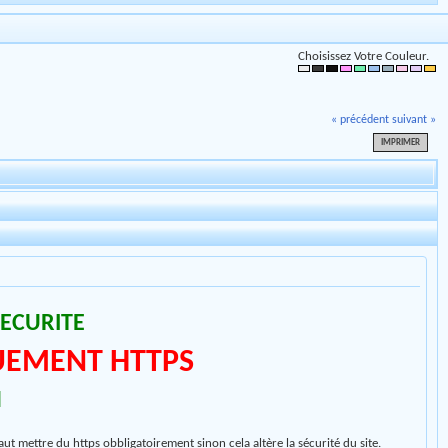
Choisissez Votre Couleur.
« précédent
suivant »
IMPRIMER
SECURITE
EMENT HTTPS
M
faut mettre du https obbligatoir​ement sinon cela altère la sécurité du site.