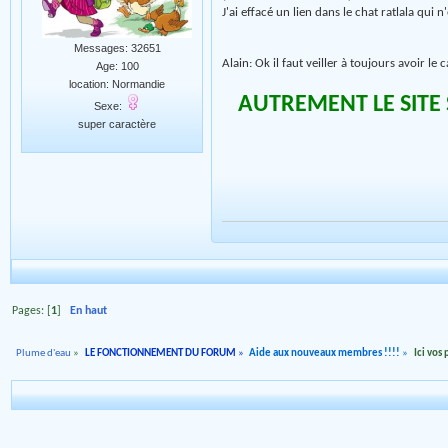
J'ai effacé un lien dans le chat ratlala qui 
Messages: 32651
Alain: Ok il faut veiller à toujours avoir le
Age: 100
location: Normandie
AUTREMENT LE SITE 
Sexe:
super caractère
Pages: [
1
]
En haut
Plume d'eau
»
LE FONCTIONNEMENT DU FORUM
»
Aide aux nouveaux membres !!!!
»
Ici vos