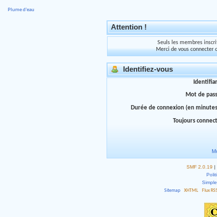
Plume d'eau
Attention !
Seuls les membres inscrit
Merci de vous connecter 
Identifiez-vous
Identifia
Mot de pas
Durée de connexion (en minutes
Toujours connec
Mo
SMF 2.0.19
|
Polit
Simpl
Sitemap
XHTML
Flux RS