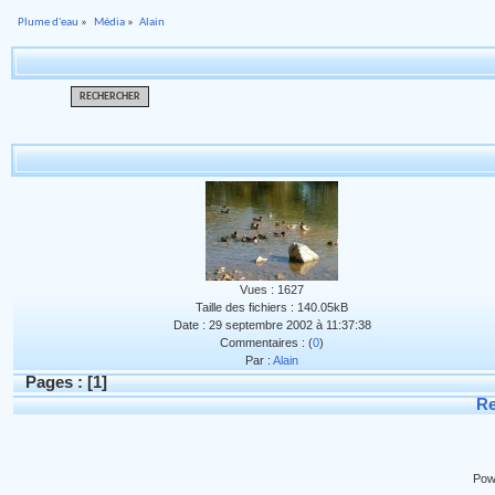
Plume d'eau
»
Média
»
Alain
RECHERCHER
Vues : 1627
Taille des fichiers : 140.05kB
Date : 29 septembre 2002 à 11:37:38
Commentaires : (
0
)
Par :
Alain
Pages : [
1
]
Re
Pow