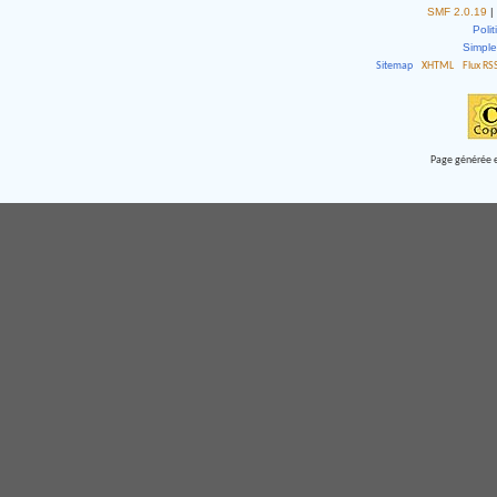
SMF 2.0.19
|
Polit
Simpl
Sitemap
XHTML
Flux RS
Page générée e