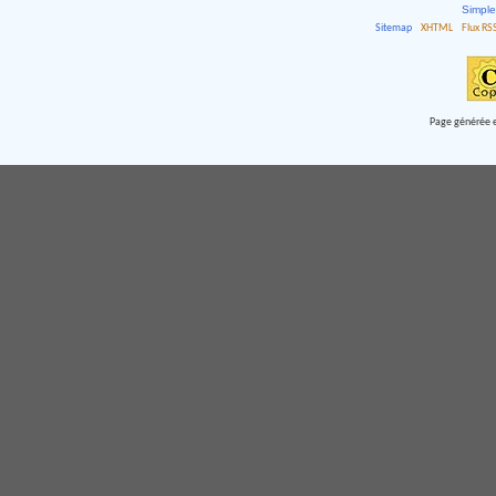
Simpl
Sitemap
XHTML
Flux RS
Page générée e