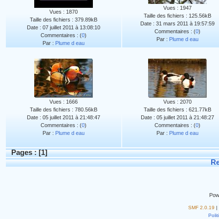
Vues : 1947
Vues : 1870
Taille des fichiers : 125.56kB
Taille des fichiers : 379.89kB
Date : 31 mars 2011 à 19:57:59
Date : 07 juillet 2011 à 13:08:10
Commentaires : (
0
)
Commentaires : (
0
)
Par :
Plume d eau
Par :
Plume d eau
Vues : 1666
Vues : 2070
Taille des fichiers : 780.56kB
Taille des fichiers : 621.77kB
Date : 05 juillet 2011 à 21:48:47
Date : 05 juillet 2011 à 21:48:27
Commentaires : (
0
)
Commentaires : (
0
)
Par :
Plume d eau
Par :
Plume d eau
Pages : [
1
]
Re
Pow
SMF 2.0.19
|
Polit