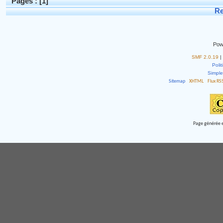
Pages : [
1
]
Re
Pow
SMF 2.0.19
|
Polit
Simpl
Sitemap
XHTML
Flux RS
Page générée e