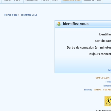
Plume d'eau
»
Identifiez-vous
Identifiez-vous
Identifia
Mot de pas
Durée de connexion (en minutes
Toujours connec
Mo
SMF 2.0.19
|
Polit
Simpl
Sitemap
XHTML
Flux RS
Page générée e