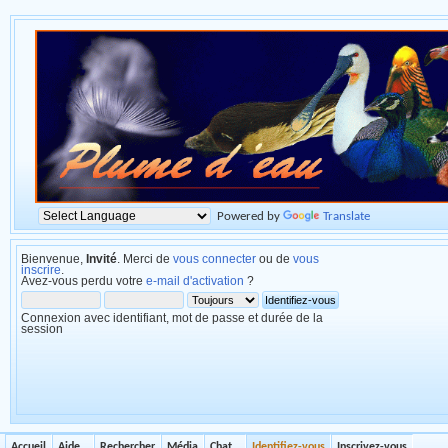
Powered by
Translate
Bienvenue,
Invité
. Merci de
vous connecter
ou de
vous
inscrire
.
Avez-vous perdu votre
e-mail d'activation
?
Connexion avec identifiant, mot de passe et durée de la
session
Accueil
Aide
Rechercher
Média
Chat
Identifiez-vous
Inscrivez-vous