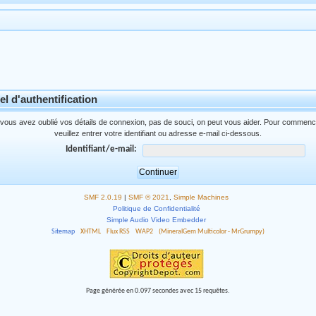
l d'authentification
 vous avez oublié vos détails de connexion, pas de souci, on peut vous aider. Pour commenc
veuillez entrer votre identifiant ou adresse e-mail ci-dessous.
Identifiant/e-mail:
SMF 2.0.19
|
SMF © 2021
,
Simple Machines
Politique de Confidentialité
Simple Audio Video Embedder
Sitemap
XHTML
Flux RSS
WAP2
(MineralGem Multicolor - MrGrumpy)
Page générée en 0.097 secondes avec 15 requêtes.