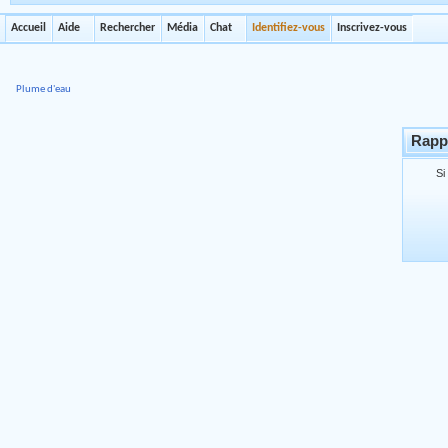
Accueil
Aide
Rechercher
Média
Chat
Identifiez-vous
Inscrivez-vous
Plume d'eau
Rappe
Si