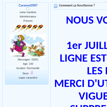
Caramel2007
Comment ça fonctionne ?
seine maritime
Administrateur
NOUS V
Présent
1er JUIL
LIGNE ES
Messages: 32651
Age: 100
LES
location: Normandie
Sexe:
super caractère
MERCI D'U
VIGUE