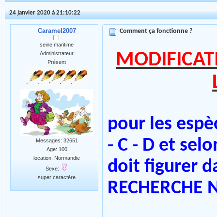
24 janvier 2020 à 21:10:22
Caramel2007
Comment ça fonctionne ?
seine maritime
MODIFICAT
Administrateur
Présent
pour les espè
- C - D et selo
Messages: 32651
Age: 100
location: Normandie
doit figurer
Sexe:
super caractère
RECHERCHE 