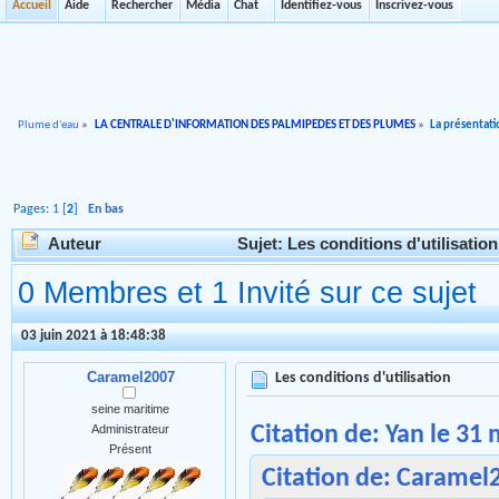
Accueil
Aide
Rechercher
Média
Chat
Identifiez-vous
Inscrivez-vous
Plume d'eau
»
LA CENTRALE D'INFORMATION DES PALMIPEDES ET DES PLUMES
»
La présentati
Pages:
1
[
2
]
En bas
Auteur
Sujet: Les conditions d'utilisation
0 Membres et 1 Invité sur ce sujet
03 juin 2021 à 18:48:38
Caramel2007
Les conditions d'utilisation
seine maritime
Citation de: Yan le 31
Administrateur
Présent
Citation de: Caramel