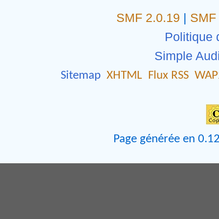
SMF 2.0.19
|
SMF 
Politique 
Simple Aud
Sitemap
XHTML
Flux RSS
WAP
Page générée en 0.12