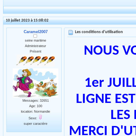
10 juillet 2023 à 15:08:02
Caramel2007
Les conditions d'utilisation
seine maritime
Administrateur
NOUS V
Présent
1er JUIL
LIGNE ES
Messages: 32651
Age: 100
LES
location: Normandie
Sexe:
super caractère
MERCI D'U