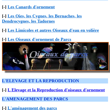
[-]
Les Canards d'ornement
[-]
Les Oies, les Cygnes, les Bernaches, les
Dendrocygnes, les Tadornes
[-]
Les Limicoles et autres Oiseaux d'eau en volière
[-]
Les Oiseaux d'ornement de Parcs
L'ELEVAGE ET LA REPRODUCTION
[-]
L Elevage et la Reproduction d'oiseaux d'ornement
L'AMENAGEMENT DES PARCS
[-]
L'aménagement des parcs