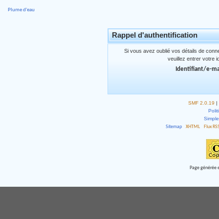
Plume d'eau
Rappel d'authentification
Si vous avez oublié vos détails de conn
veuillez entrer votre 
Identifiant/e-ma
SMF 2.0.19
|
Polit
Simpl
Sitemap
XHTML
Flux RS
Page générée e