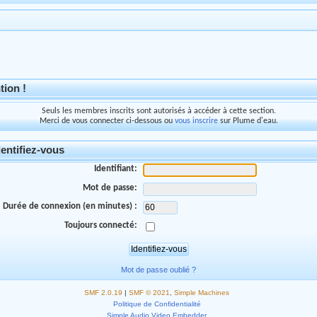
tion !
Seuls les membres inscrits sont autorisés à accéder à cette section.
Merci de vous connecter ci-dessous ou
vous inscrire
sur Plume d'eau.
entifiez-vous
Identifiant:
Mot de passe:
Durée de connexion (en minutes) :
Toujours connecté:
Mot de passe oublié ?
SMF 2.0.19
|
SMF © 2021
,
Simple Machines
Politique de Confidentialité
Simple Audio Video Embedder