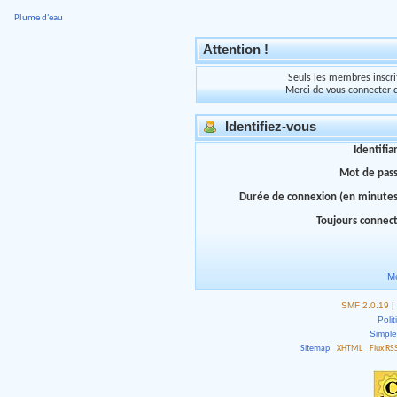
Plume d'eau
Attention !
Seuls les membres inscrit
Merci de vous connecter 
Identifiez-vous
Identifia
Mot de pas
Durée de connexion (en minutes
Toujours connec
Mo
SMF 2.0.19
|
Polit
Simpl
Sitemap
XHTML
Flux RS