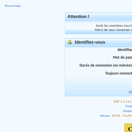
Plume d'eau
Attention !
Seuls les membres inscrit
Merci de vous connecter 
Identifiez-vous
Identifia
Mot de pas
Durée de connexion (en minutes
Toujours connec
Mo
SMF 2.0.19
|
Polit
Simpl
Sitemap
XHTML
Flux RS