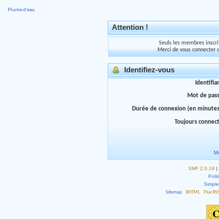
Plume d'eau
Attention !
Seuls les membres inscrit
Merci de vous connecter 
Identifiez-vous
Identifia
Mot de pas
Durée de connexion (en minutes
Toujours connec
Mo
SMF 2.0.19
|
Polit
Simpl
Sitemap
XHTML
Flux RS