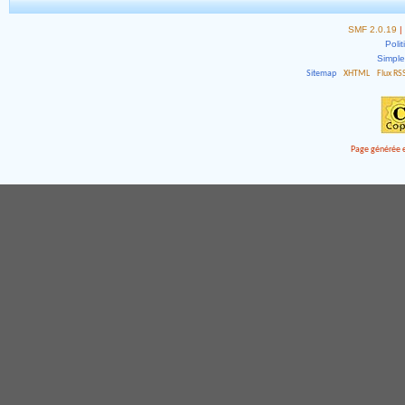
SMF 2.0.19
|
Polit
Simpl
Sitemap
XHTML
Flux RS
Page générée e