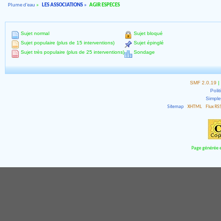
Plume d'eau
»
LES ASSOCIATIONS
»
AGIR ESPECES
Sujet normal
Sujet bloqué
Sujet populaire (plus de 15 interventions)
Sujet épinglé
Sujet très populaire (plus de 25 interventions)
Sondage
SMF 2.0.19
|
Polit
Simpl
Sitemap
XHTML
Flux RS
Page générée e