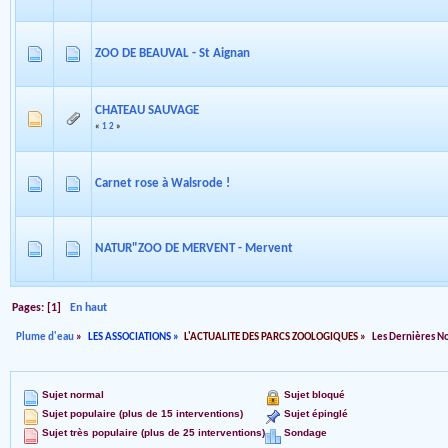
ZOO DE BEAUVAL - St Aignan
CHATEAU SAUVAGE
«
1
2
»
Carnet rose à Walsrode !
NATUR"ZOO DE MERVENT - Mervent
Pages: [
1
]
En haut
Plume d'eau
»
LES ASSOCIATIONS
»
L'ACTUALITE DES PARCS ZOOLOGIQUES
»
Les Dernières N
Sujet normal
Sujet bloqué
Sujet populaire (plus de 15 interventions)
Sujet épinglé
Sujet très populaire (plus de 25 interventions)
Sondage