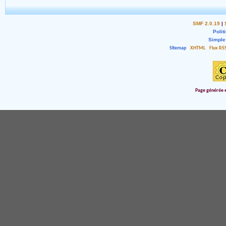
SMF 2.0.19
|
Polit
Simple
Sitemap
XHTML
Flux RS
Page générée e