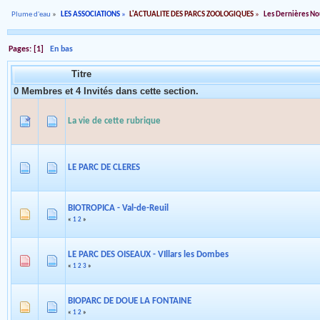
Plume d'eau
»
LES ASSOCIATIONS
»
L'ACTUALITE DES PARCS ZOOLOGIQUES
»
Les Dernières No
Pages: [
1
]
En bas
Titre
0 Membres et 4 Invités dans cette section.
La vie de cette rubrique
LE PARC DE CLERES
BIOTROPICA - Val-de-Reuil
«
1
2
»
LE PARC DES OISEAUX - VIllars les Dombes
«
1
2
3
»
BIOPARC DE DOUE LA FONTAINE
«
1
2
»