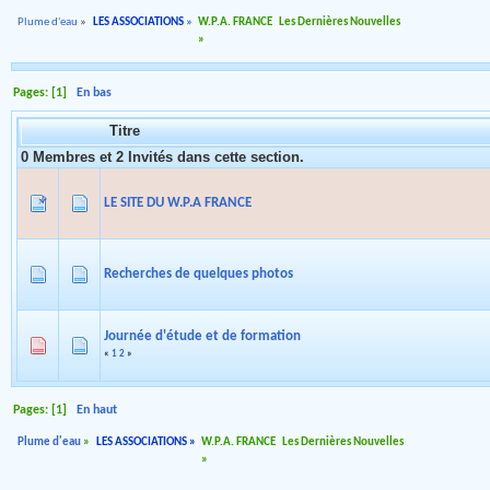
Plume d'eau
»
LES ASSOCIATIONS
»
W.P.A. FRANCE
Les Dernières Nouvelles
»
Pages: [
1
]
En bas
Titre
0 Membres et 2 Invités dans cette section.
LE SITE DU W.P.A FRANCE
Recherches de quelques photos
Journée d'étude et de formation
«
1
2
»
Pages: [
1
]
En haut
Plume d'eau
»
LES ASSOCIATIONS
»
W.P.A. FRANCE
Les Dernières Nouvelles
»