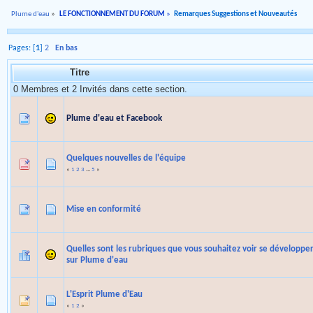
Plume d'eau
»
LE FONCTIONNEMENT DU FORUM
»
Remarques Suggestions et Nouveautés
Pages: [
1
]
2
En bas
Titre
0 Membres et 2 Invités dans cette section.
Plume d'eau et Facebook
Quelques nouvelles de l'équipe
«
1
2
3
...
5
»
Mise en conformité
Quelles sont les rubriques que vous souhaitez voir se développe
sur Plume d'eau
L'Esprit Plume d'Eau
«
1
2
»