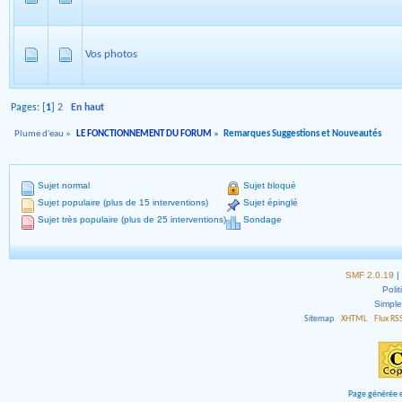
Vos photos
Pages: [
1
]
2
En haut
Plume d'eau
»
LE FONCTIONNEMENT DU FORUM
»
Remarques Suggestions et Nouveautés
Sujet normal
Sujet bloqué
Sujet populaire (plus de 15 interventions)
Sujet épinglé
Sujet très populaire (plus de 25 interventions)
Sondage
SMF 2.0.19
|
Polit
Simpl
Sitemap
XHTML
Flux RS
Page générée e