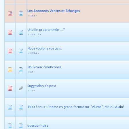
Les Annonces Ventes et Echanges
«
1
2
3
»
Une fin programmée ....?
«
1
2
3
...
5
»
Nous voulons vos avis.
«
1
2
3
4
»
Nouveaux émoticones
«
1
2
»
Suggestion de post
«
1
2
»
INFO à tous : Photos en grand format sur "Plume", MERCI Alain!
questionnaire