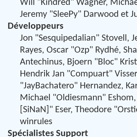
Will "Kindred" Wagner, Micha
Jeremy "SleePy" Darwood et Ju
Développeurs
Jon "Sesquipedalian" Stovell, J
Rayes, Oscar "Ozp" Rydhé, Sha
Antechinus, Bjoern "Bloc" Kris
Hendrik Jan "Compuart" Visse
"JayBachatero" Hernandez, Kar
Michael "Oldiesmann" Eshom, 
[SiNaN]" Eser, Theodore "Orsti
winrules
Spécialistes Support