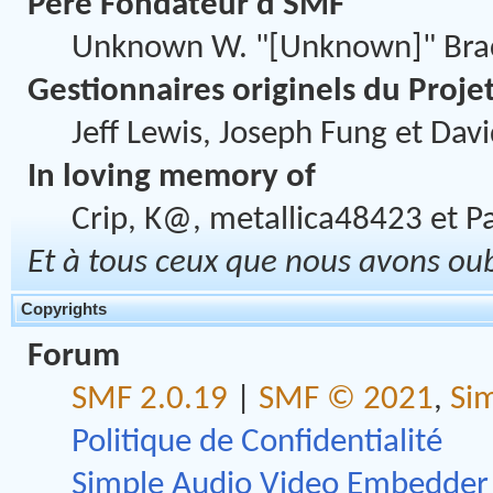
Père Fondateur d'SMF
Unknown W. "[Unknown]" Bra
Gestionnaires originels du Proje
Jeff Lewis, Joseph Fung et Dav
In loving memory of
Crip, K@, metallica48423 et P
Et à tous ceux que nous avons oubl
Copyrights
Forum
SMF 2.0.19
|
SMF © 2021
,
Si
Politique de Confidentialité
Simple Audio Video Embedder