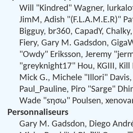
Will "Kindred" Wagner, lurkalot
JimM, Adish "(F.L.A.M.E.R)" Pat
Bigguy, br360, CapadY, Chalky
Fiery, Gary M. Gadsdon, GigaW
"Owdy" Eriksson, Jeremy "jerm"
"greyknight17" Hou, KGIII, Kil
Mick G., Michele "Illori" Davis,
Paul_Pauline, Piro "Sarge" Dhi
Wade "sησω" Poulsen, xenovan
Personnaliseurs
Gary M. Gadsdon, Diego André