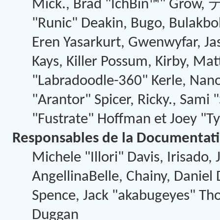
Mick., Brad "IchBin™" Grow,
"Runic" Deakin, Bugo, Bulakbo
Eren Yasarkurt, Gwenwyfar, Jas
Kays, Killer Possum, Kirby, 
"Labradoodle-360" Kerle, Nano
"Arantor" Spicer, Ricky., Sami
"Fustrate" Hoffman et Joey "T
Responsables de la Documentat
Michele "Illori" Davis, Irisado
AngellinaBelle, Chainy, Daniel
Spence, Jack "akabugeyes" Thor
Duggan