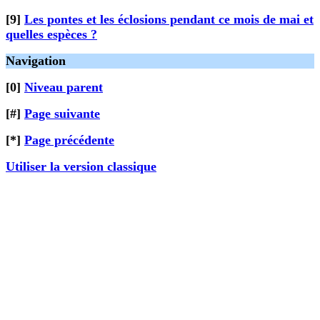
[9]
Les pontes et les éclosions pendant ce mois de mai et
quelles espèces ?
Navigation
[0]
Niveau parent
[#]
Page suivante
[*]
Page précédente
Utiliser la version classique