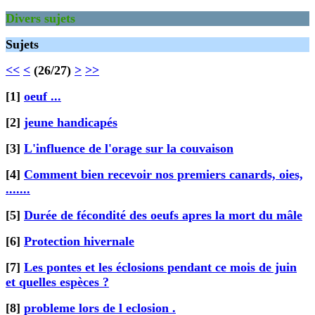
Divers sujets
Sujets
<<
<
(26/27)
>
>>
[1]
oeuf ...
[2]
jeune handicapés
[3]
L'influence de l'orage sur la couvaison
[4]
Comment bien recevoir nos premiers canards, oies,
.......
[5]
Durée de fécondité des oeufs apres la mort du mâle
[6]
Protection hivernale
[7]
Les pontes et les éclosions pendant ce mois de juin
et quelles espèces ?
[8]
probleme lors de l eclosion .