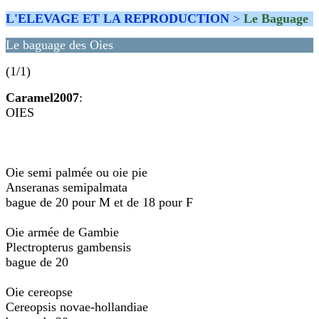
L'ELEVAGE ET LA REPRODUCTION
>
Le Baguage
Le baguage des Oies
(1/1)
Caramel2007
:
OIES
Oie semi palmée ou oie pie
Anseranas semipalmata
bague de 20 pour M et de 18 pour F
Oie armée de Gambie
Plectropterus gambensis
bague de 20
Oie cereopse
Cereopsis novae-hollandiae