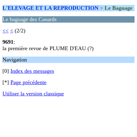
L'ELEVAGE ET LA REPRODUCTION
>
Le Baguage
Le baguage des Canards
<<
<
(2/2)
9691
:
la première revue de PLUME D'EAU (?)
Navigation
[0]
Index des messages
[*]
Page précédente
Utiliser la version classique