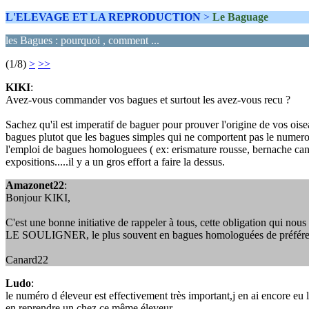
L'ELEVAGE ET LA REPRODUCTION
>
Le Baguage
les Bagues : pourquoi , comment ...
(1/8)
>
>>
KIKI
:
Avez-vous commander vos bagues et surtout les avez-vous recu ?
Sachez qu'il est imperatif de baguer pour prouver l'origine de vos oise
bagues plutot que les bagues simples qui ne comportent pas le numero d'e
l'emploi de bagues homologuees ( ex: erismature rousse, bernache cana
expositions.....il y a un gros effort a faire la dessus.
Amazonet22
:
Bonjour KIKI,
C'est une bonne initiative de rappeler à tous, cette obligation qui 
LE SOULIGNER, le plus souvent en bagues homologuées de préférence,
Canard22
Ludo
:
le numéro d éleveur est effectivement très important,j en ai encore eu 
en reprendre un chez ce même éleveur.