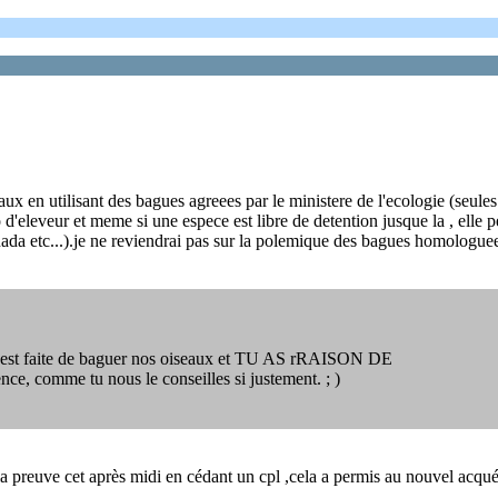
aux en utilisant des bagues agreees par le ministere de l'ecologie (seule
leveur et meme si une espece est libre de detention jusque la , elle peut 
da etc...).je ne reviendrai pas sur la polemique des bagues homologuees 
nous est faite de baguer nos oiseaux et TU AS rRAISON DE
 comme tu nous le conseilles si justement. ; )
la preuve cet après midi en cédant un cpl ,cela a permis au nouvel acqué