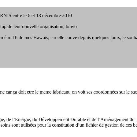
RNIS entre le 6 et 13 décembre 2010
rapide leur nouvelle organisation, bravo
diamètre 16 de mes Hawais, car elle couve depuis quelques jours, je sou
ar ça doit etre le meme fabricant, on voit ses coordonnées sur le sach
ie, de l’Energie, du Développement Durable et de l’Aménagement du T
s soins sont utilisées pour la constitution d’un fichier de gestion de ces