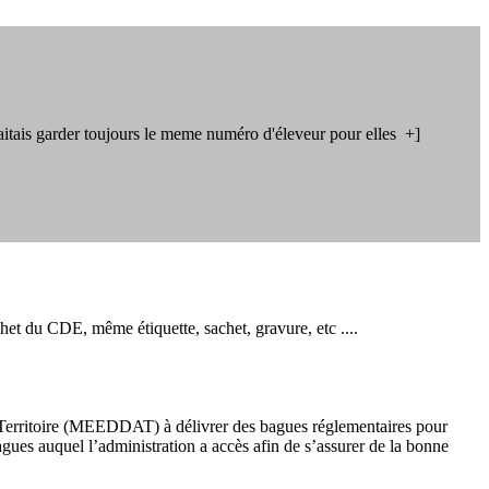
haitais garder toujours le meme numéro d'éleveur pour elles +]
et du CDE, même étiquette, sachet, gravure, etc ....
erritoire (MEEDDAT) à délivrer des bagues réglementaires pour
 bagues auquel l’administration a accès afin de s’assurer de la bonne