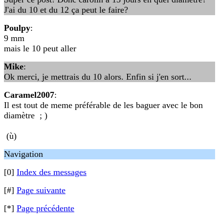
J'ai du 10 et du 12 ça peut le faire?
Poulpy
:
9 mm
mais le 10 peut aller
Mike
:
Ok merci, je mettrais du 10 alors. Enfin si j'en sort...
Caramel2007
:
Il est tout de meme préférable de les baguer avec le bon
diamètre ; )
(ù)
Navigation
[0]
Index des messages
[#]
Page suivante
[*]
Page précédente