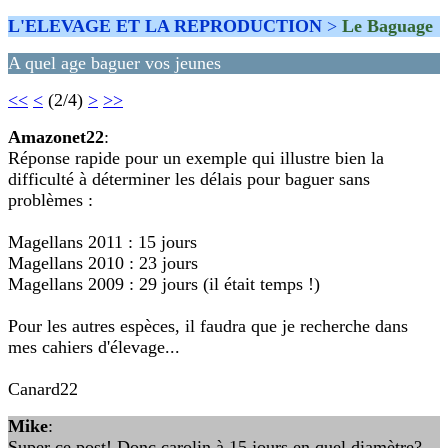
L'ELEVAGE ET LA REPRODUCTION
>
Le Baguage
A quel age baguer vos jeunes
<<
<
(2/4)
>
>>
Amazonet22
:
Réponse rapide pour un exemple qui illustre bien la
difficulté à déterminer les délais pour baguer sans
problèmes :
Magellans 2011 : 15 jours
Magellans 2010 : 23 jours
Magellans 2009 : 29 jours (il était temps !)
Pour les autres espèces, il faudra que je recherche dans
mes cahiers d'élevage...
Canard22
Mike
:
Super ce post! Donc carolin à 15 jours en quel diamètre?