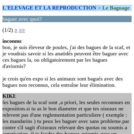
L'ELEVAGE ET LA REPRODUCTION
>
Le Baguage
baguer avec quoi?
(1/2)
>
>>
inconnu
:
bon, je suis éleveur de poules, j'ai des bagues de la scaf, et
je voudrais savoir si les anatidés peuvent être baguer avec
ces bagues la, ou obligatoirement par les bagues
d'aviornis?
je crois qu'en expo si les animaux sont bagués avec des
bagues non reconnus, cela entraîne leur élimination.
KIKI
:
les bagues de la scaf sont ,a priori, les seules reconnues en
exposition.si tu as le bon diametre et que tes oiseaux ne
relevent pas d'une reglementation particuliere ( exemple :
les mandarins ) tu peux les baguer avec sans probleme.par
contre s'il sagit d'oiseaux relevant des quotas ou soumis a
autorisation, il te faudra des bagues aviornis avec un