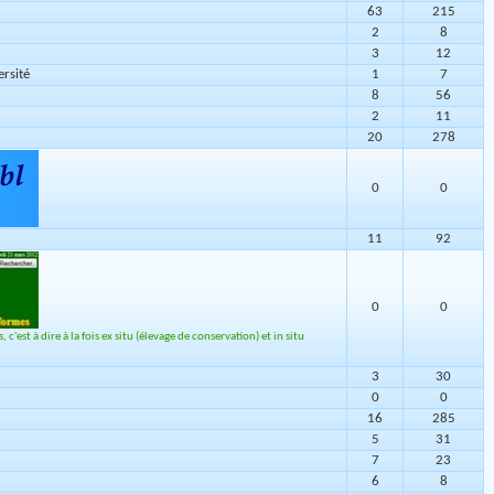
63
215
2
8
3
12
ersité
1
7
8
56
2
11
20
278
0
0
11
92
0
0
'est à dire à la fois ex situ (élevage de conservation) et in situ
3
30
0
0
16
285
5
31
7
23
6
8