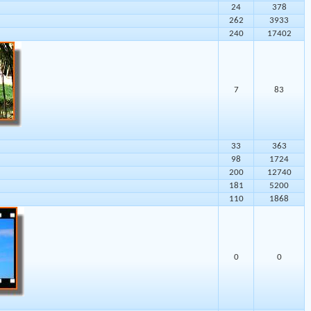
24
378
262
3933
240
17402
7
83
33
363
98
1724
200
12740
181
5200
110
1868
0
0