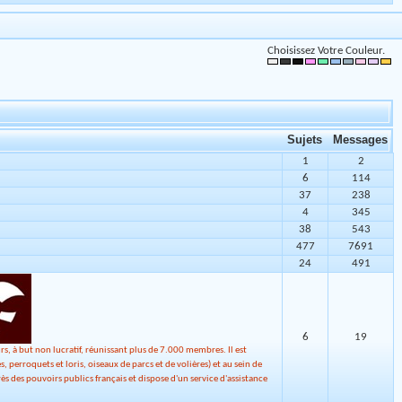
Choisissez Votre Couleur.
Sujets
Messages
1
2
6
114
37
238
4
345
38
543
477
7691
24
491
6
19
à but non lucratif, réunissant plus de 7.000 membres. Il est
perroquets et loris, oiseaux de parcs et de volières) et au sein de
s des pouvoirs publics français et dispose d'un service d'assistance