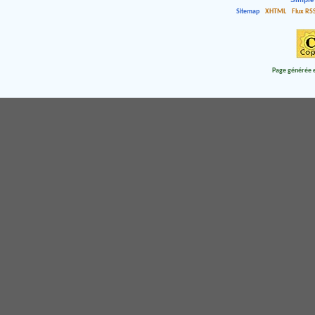
Sitemap
XHTML
Flux RS
Page générée e