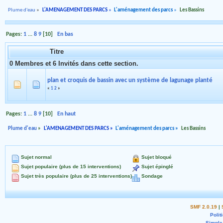
Plume d'eau
»
L'AMENAGEMENT DES PARCS
»
L'aménagement des parcs
»
Les Bassins
Pages:
1
...
8
9
[
10
]
En bas
Titre
0 Membres et 6 Invités dans cette section.
plan et croquis de bassin avec un système de lagunage planté
«
1
2
»
Pages:
1
...
8
9
[
10
]
En haut
Plume d'eau
»
L'AMENAGEMENT DES PARCS
»
L'aménagement des parcs
»
Les Bassins
Sujet normal
Sujet bloqué
Sujet populaire (plus de 15 interventions)
Sujet épinglé
Sujet très populaire (plus de 25 interventions)
Sondage
SMF 2.0.19
|
Polit
Simple