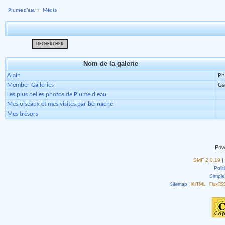
Plume d'eau
»
Média
RECHERCHER
Nom de la galerie
Alain
Ph
Member Galleries
Ga
Les plus belles photos de Plume d'eau
Mes oiseaux et mes visites par bernache
Mes trésors
Pow
SMF 2.0.19
|
Polit
Simpl
Sitemap
XHTML
Flux RS