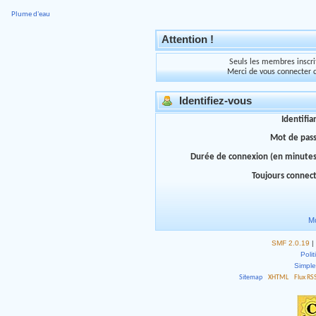
Plume d'eau
Attention !
Seuls les membres inscrit
Merci de vous connecter 
Identifiez-vous
Identifia
Mot de pas
Durée de connexion (en minutes
Toujours connec
Mo
SMF 2.0.19
|
Polit
Simpl
Sitemap
XHTML
Flux RS