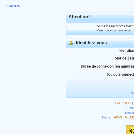
Plume d'eau
Attention !
Seuls les membres inscrit
Merci de vous connecter 
Identifiez-vous
Identifia
Mot de pas
Durée de connexion (en minutes
Toujours connec
Mo
SMF 2.0.19
|
Polit
Simpl
Sitemap
XHTML
Flux RS